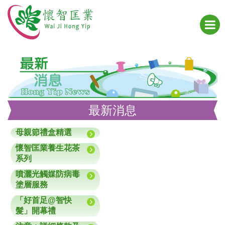
最新消息
母親節禮盒精選
懷智匡業養生花茶
系列
噴灑光觸媒防病毒
塗層服務
「好首足@智快
髮」開幕禮