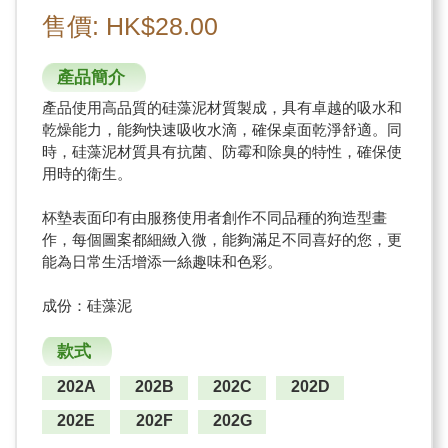
售價: HK$28.00
產品簡介
產品使用高品質的硅藻泥材質製成，具有卓越的吸水和
乾燥能力，能夠快速吸收水滴，確保桌面乾淨舒適。同
時，硅藻泥材質具有抗菌、防霉和除臭的特性，確保使
用時的衛生。
杯墊表面印有由服務使用者創作不同品種的狗造型畫
作，每個圖案都細緻入微，能夠滿足不同喜好的您，更
能為日常生活增添一絲趣味和色彩。
成份：硅藻泥
款式
202A
202B
202C
202D
202E
202F
202G