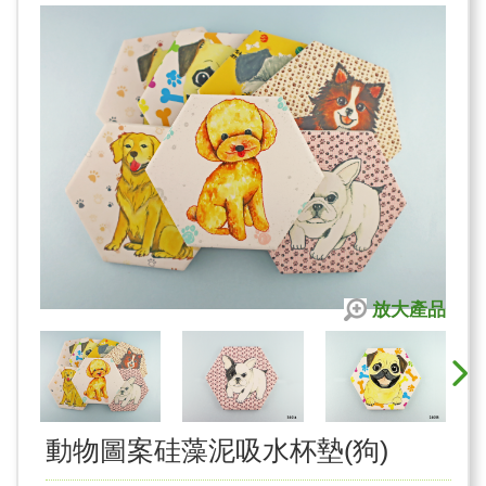
放大產品
動物圖案硅藻泥吸水杯墊(狗)