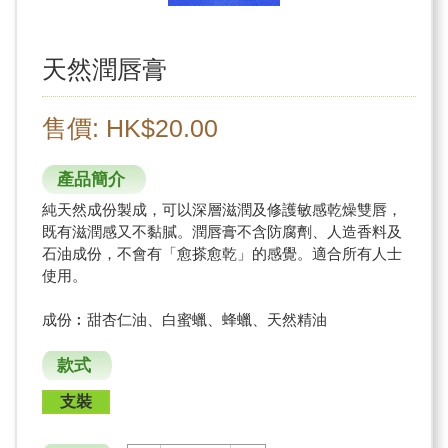
天然潤唇膏
售價: HK$20.00
產品簡介
純天然成份製成，可以深層滋潤及修護敏感乾燥雙唇，
既有滋潤感又不黏膩。潤唇膏不含防腐劑、人造香料及
石油成份，不會有「愈搽愈乾」的感覺。適合所有人士
使用。
成份︰甜杏仁油、白蜜蠟、蜂蠟、天然精油
款式
支裝